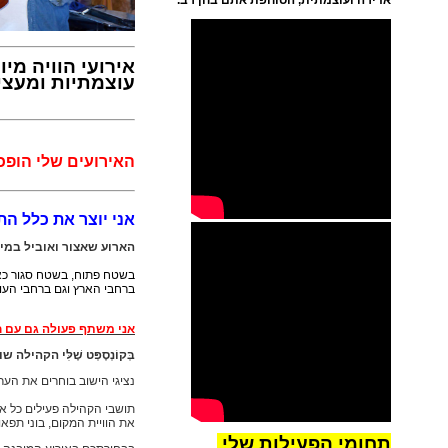
אדירה ועוצמתית, הסוחפת אתם בחן רב.
אירועי הוויה מי
עוצמתיות ומעצי
האירועים שלי הופ
אני יוצר את כלל ה
הארוע שאצור ואוביל במי
בשטח פתוח, בשטח סגור כאחד
מעבר לדף -
.
ברחבי הארץ וגם ברחבי העו
מוזיאון הטרקטור עין
ורד
אני משתף פעולה גם עם 
להתראות
בְּקוֹנְסֶפְּט שֶׁלִּי הק
חן בניאן טרובדור
הזמר
נציגי הישוב בוחרים את הערכ
וצוות מוזיאון הטרקטור
עין ורד.
תושבי הקהילה פעילים כל אח
את הוויית המקום, בוני תפאו
תחומי הפעילות שלי