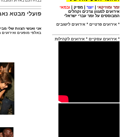
בבחירתכם באירוע המובנה 
זמר ומוזיקאי
|
יוצר
|
מפיק
|
ובמאי
אירועים למגוון צרכים וקהלים
פועלי מבטא נאמ
המבוססים על זמר עברי ישראלי
למדו על התועלת
שלי, עבורכם.
* אירועים פרטיים
* אירועים לישובים
אני ואנשי הצוות שלי מביא
לפניכם
דוגמאות מאירועים
באלפי מופעים ואירועים 
שיצרתי,
הפקתי,
בימתי
וביצעתי בעבר.
* אירועים עסקיים
* אירועים לקהילות
ניסיוני הרב
ויכולותיי המקצועיים
עומדות לרשותכם
בהזמנת:
אירוע פרטי
הפקה לישוב
מופע שירה
בציבור
התקשרו ישיר
ונארגן גם לכם