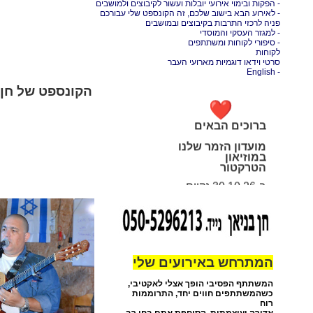
- הפקות ובימוי אירועי יובלות ועשור לקיבוצים ולמושבים
- לאירוע הבא בישוב שלכם, זה הקונספט שלי עבורכם
פניה לרכזי התרבות בקיבוצים ובמושבים
- למגזר העסקי והמוסדי
- סיפורי לקוחות ומשתתפים
לקוחות
סרטי וידאו דוגמיות מארועי העבר
- English
הקונספט של חן 
ברוכים הבאים
מועדון הזמר שלנו
במוזיאון
הטרקטור
ב-30.10.26 נקיים
את
ערב הזמר הבא
במוזיאון הטרקטור,
נשיר משירי
המלחינה נורית
הירש כלת פרס
ישראל.
המתרחש באירועים שלי
קישור לשריון כרטיסים
לערב השירה בציבור
במוזיאון הטרקטור
המשתתף הפסיבי הופך אצלי לאקטיבי,
https://tractor-
כשהמשתתפים חווים יחד, התרוממות
ron.info/ron/
רוח