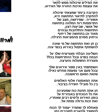
את המילים שיכולות ממ
ש לתאר
את עוצמת ואיכות החוויה של האירוע.
הקרובה ביותר שמצאתי שיכולה
להתקרב לתיאור התחושה היא,
אופוריה - שפירושה, מצב של
התרוממות רוח המלווה בתחושה
של אושר, שביעות רצון,
התרגשות והתלהבות גבוהים
מאוד וכן בתחושה של ריחוף
וניתוק מסוים מהמציאות הרגילה.
כן חן זאת התחושה של מי שזכה
להשתתף אתמול באירוע בכפר עזה.
השליטה הבלתי מעורערת שלך על
הבמה בפרט ובכל ההתרחשות בכלל
מעוררת התפעלות והערצה.
השתתפתי באין ספור אירועים שלך
ובכל פעם אני נפעמת מחדש כאילו
שזאת הפעם הראשונה.
אתה המאסטרו אלוף האלופים
בין כל מובילי השירה בציבור.
חן אתה תחנת כוח שמטעינה
את כל הנוכחים באנרגיית על
בזמן האירוע ולימים רבים שאחריו,
זאת זכות גדולה ומתת אל.
מאחלת לך שתמיד יעמוד לך הכוח
להמשיך ולהעניק לסובבים כמו