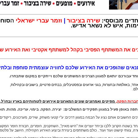
וחדים מבוססי:
שירה בציבור
|
ו
זמר עברי ישראלי
ה
סוחפ
מות,
איש לא נשאר אדיש.
כים את המשתתף הפסיבי בקהל למשתתף אקטיבי ו
את האירוע ש
תנאים שהופכים את האירוע שלכם לחוויה עוצמתית סוחפת ובלתי
וחד עבורכם יותאם למגוון הצרכים המשתנים
שלכם וייתקיים במקום שתבחרו.
, באולמות ובחצרות, בגני ארועים ובפסטיבלים, בבתים פרטיים, בישובים ובקהילות,
לם.
חברות הפקה,
מפיקים ואמרגנים שונים המארגנים
אירועים לקוחותיהם
בארץ ובחו'ל.
הילה שותפה באופן פעיל במגוון תפקידים המשלבים: יצירה. הפקה. בימוי. עריכה. מהות. תוכן
ים החשובים אותם נציג על הבמה במגוון דרכים: ע"י קטעי משחק, שירים, מערכונים, ריקודים, 
ד בשטח הקרוב ללבו וביחד יוצרים את "היש מאיין", השחקנים, הזמרים, חבורת הזמר המקומי
רה, צוותי קישוט ועוד ועוד.. כולם משתתפים ביצירת וביצוע האירוע הקהילתי, היושב על פלטפ