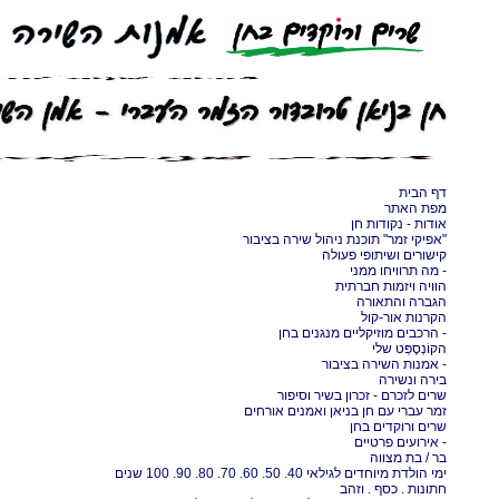
דף הבית
מפת האתר
אודות - נקודות חן
"אפיקי זמר" תוכנת ניהול שירה בציבור
קישורים ושיתופי פעולה
- מה תרוויחו ממני
הוויה ויזמות חברתית
הגברה והתאורה
הקרנות אור-קול
- הרכבים מוזיקליים מנגנים בחן
הקוֹנְסֶפְּט שלי
- אמנות השירה בציבור
בירה ונשירה
שרים לזכרם - זכרון בשיר וסיפור
זמר עברי עם חן בניאן ואמנים אורחים
שרים ורוקדים בחן
- אירועים פרטיים
בר / בת מצווה
ימי הולדת מיוחדים לגילאי 40. 50. 60. 70. 80. 90. 100 שנים
חתונות . כסף . וזהב