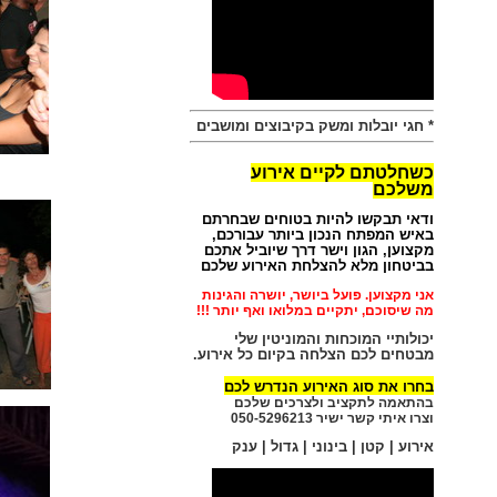
חגיגה של שירים
050-5296213
חן בניאן
טרובדור הזמר העברי
אמנות השירה בציבור
*
חגי יובלות ומשק בקיבוצים ומושבים
כשחלטתם לקיים אירוע
משלכם
ודאי תבקשו להיות בטוחים שבחרתם
באיש המפתח הנכון ביותר עבורכם,
מקצוען, הגון וישר דרך שיוביל אתכם
בביטחון מלא להצלחת האירוע שלכם
אני מקצוען. פועל ביושר, יושרה והגינות
מה שיסוכם, יתקיים במלואו ואף יותר !!!
יכולותיי המוכחות ו
המוניטין שלי
מבטחים לכם הצלחה בקיום כל אירוע.
בחרו את סוג האירוע הנדרש לכם
בהתאמה לתקציב ולצרכים שלכם
וצרו איתי קשר ישיר 050-5296213
אירוע | קטן | בינוני | גדול | ענק