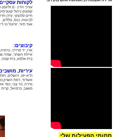
אדירה ועוצמתית, הסוחפת אתם בחן רב.
לקוחות עסקיים:
עורכי הדין - מ.זליגמן 
קומטק ניהול קונגרסים
חיים סלוצקי, עידן חדש
לביטוח, כנס, טללים,
אגד תיור. יורוטל טי.די
מעבר לדף -
.
מוזיאון הטרקטור עין
קיבוצים:
ורד
ארז, יד מרדכי, כרמיה,
איילת השחר, שמיר,שדה 
להתראות
בית אלפא, בית קמה, דב
חן בניאן טרובדור
הזמר
עיריות, מושבים 
וצוות מוזיאון הטרקטור
עין ורד.
ת"א-יפו, ירושלים, חול
אשדוד,
רמת השרון,כפר
גדרה,
ניר צבי, כפר אז
משגב, כרמיאל,
קרית ש
למדו על התועלת
שלי, עבורכם.
לפניכם
דוגמאות מאירועים
שיצרתי,
הפקתי,
בימתי
וביצעתי בעבר.
תחומי הפעילות שלי