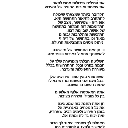
את המילים שיכולות ממ
ש לתאר
את עוצמת ואיכות החוויה של האירוע.
הקרובה ביותר שמצאתי שיכולה
להתקרב לתיאור התחושה היא,
אופוריה - שפירושה, מצב של
התרוממות רוח המלווה בתחושה
של אושר, שביעות רצון,
התרגשות והתלהבות גבוהים
מאוד וכן בתחושה של ריחוף
וניתוק מסוים מהמציאות הרגילה.
כן חן זאת התחושה של מי שזכה
להשתתף אתמול באירוע בכפר עזה.
השליטה הבלתי מעורערת שלך על
הבמה בפרט ובכל ההתרחשות בכלל
מעוררת התפעלות והערצה.
השתתפתי באין ספור אירועים שלך
ובכל פעם אני נפעמת מחדש כאילו
שזאת הפעם הראשונה.
אתה המאסטרו אלוף האלופים
בין כל מובילי השירה בציבור.
חן אתה תחנת כוח שמטעינה
את כל הנוכחים באנרגיית על
בזמן האירוע ולימים רבים שאחריו,
זאת זכות גדולה ומתת אל.
מאחלת לך שתמיד יעמוד לך הכוח
להמשיך ולהעניק לסובבים כמו