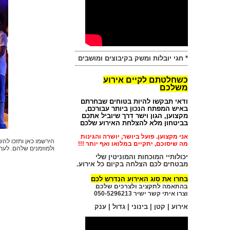
*
חגי יובלות ומשק בקיבוצים ומושבים
כשחלטתם לקיים אירוע
משלכם
ודאי תבקשו להיות בטוחים שבחרתם
באיש המפתח הנכון ביותר עבורכם,
מקצוען, הגון וישר דרך שיוביל אתכם
בביטחון מלא להצלחת האירוע שלכם
אני מקצוען. פועל ביושר, יושרה והגינות
הירשמו כאן ותזכו להש
מה שיסוכם, יתקיים במלואו ואף יותר !!!
ולמוזמנים שלהם. לעת
יכולותיי המוכחות ו
המוניטין שלי
מבטחים לכם הצלחה בקיום כל אירוע.
בחרו את סוג האירוע הנדרש לכם
בהתאמה לתקציב ולצרכים שלכם
וצרו איתי קשר ישיר 050-5296213
אירוע | קטן | בינוני | גדול | ענק