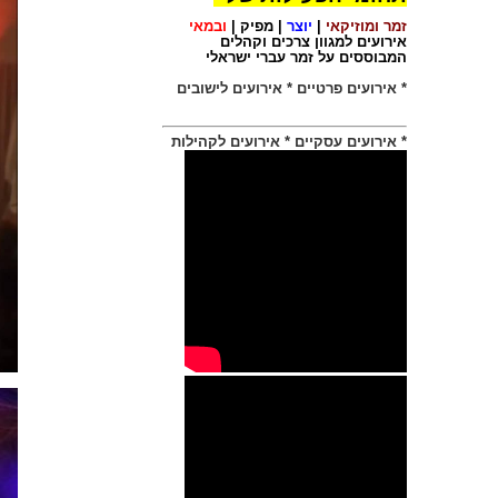
ניסיוני הרב
ויכולותיי המקצועיים
זמר ומוזיקאי
|
יוצר
|
מפיק
|
ובמאי
אירועים למגוון צרכים וקהלים
עומדות לרשותכם
המבוססים על זמר עברי ישראלי
בהזמנת:
* אירועים פרטיים
* אירועים לישובים
אירוע פרטי
הפקה לישוב
* אירועים עסקיים
* אירועים לקהילות
מופע שירה
בציבור
התקשרו ישיר
ונארגן גם לכם
חגיגה של שירים
050-5296213
חן בניאן
טרובדור הזמר העברי
אמנות השירה בציבור