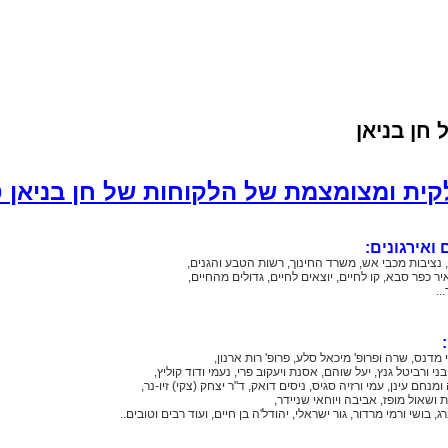
חן בניאן
ית ומצומצמת של הלקוחות של חן בניאן ט
ואירגונים:
יבות מכבי אש, משרד החינוך, רשות הטבע והגנים,
ר כפר סבא, קו לחיים, יוצאים לחיים, גדולים מהחיים,
..
י מדנס, שרה ופרופ' מיכאל סלע, פרופ' רות ארנון,
בני ורביטל גנץ,
יעל שוהם, אסנת ויעקוב פרי, נעמי ודוד קוליץ,
 ומנחם עינן, עמי ורזיה סגיס, ניסים דואק,
ד"ר יצחק (צקי) זיו-נר,
 ושאול מופז, אביבה ויוחאי שניידר,
בושי ורמי מרדור, גור ישראלי, יהודל'ה בן חיים, ועוד רבים וטובים..