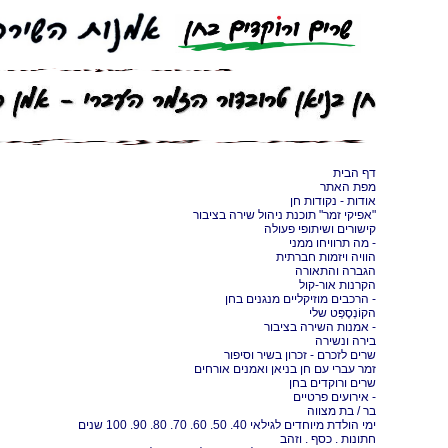
דף הבית
מפת האתר
אודות - נקודות חן
"אפיקי זמר" תוכנת ניהול שירה בציבור
קישורים ושיתופי פעולה
- מה תרוויחו ממני
הוויה ויזמות חברתית
הגברה והתאורה
הקרנות אור-קול
- הרכבים מוזיקליים מנגנים בחן
הקוֹנְסֶפְּט שלי
- אמנות השירה בציבור
בירה ונשירה
שרים לזכרם - זכרון בשיר וסיפור
זמר עברי עם חן בניאן ואמנים אורחים
שרים ורוקדים בחן
- אירועים פרטיים
בר / בת מצווה
ימי הולדת מיוחדים לגילאי 40. 50. 60. 70. 80. 90. 100 שנים
חתונות . כסף . וזהב