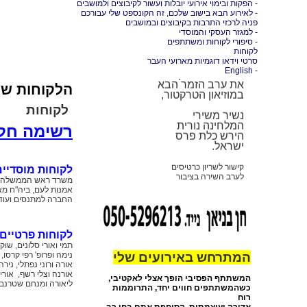
ברוכים הבאים
- הפקות ובימוי אירועי יובלות ועשור לקיבוצים ולמושבים
- לאירוע הבא בישוב שלכם, זה הקונספט שלי עבורכם
מועדון הזמר שלנו
פניה לרכזי התרבות בקיבוצים ובמושבים
במוזיאון
- למגזר העסקי והמוסדי
הטרקטור
- סיפורי לקוחות ומשתתפים
לקוחות
ב-30.10.26 נקיים
סרטי וידאו דוגמיות מארועי העבר
את
ערב הזמר הבא
- English
במוזיאון הטרקטור,
הלקוחות של 
נשיר משירי
לקוחות
המלחינה נורית
הירש כלת פרס
רשימה חלק
ישראל.
קישור לשריון כרטיסים
לערב השירה בציבור
לקוחות מוסדיים 
במוזיאון הטרקטור
משרד ראש הממשלה, נצ
https://tractor-
אמנות לעם, ביה"ח מאי
ron.info/ron/
החברה למתנסים ועוד.
לקוחות פרטיים:
תמי ואורי סלונים, שוק
המתרחש באירועים שלי
נימה ופרופ' רפי קרסו, 
אורה ורוני נפתלי, נירה
אורנה וצלי רשף, אורית
המשתתף הפסיבי הופך אצלי לאקטיבי,
ליאורה ומנחם שטרנברג, 
כשהמשתתפים חווים יחד, התרוממות
רוח